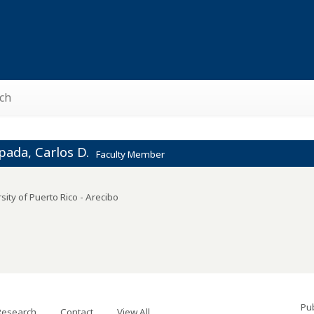
ch
pada, Carlos D.
Faculty Member
sity of Puerto Rico - Arecibo
Pub
Research
Contact
View All