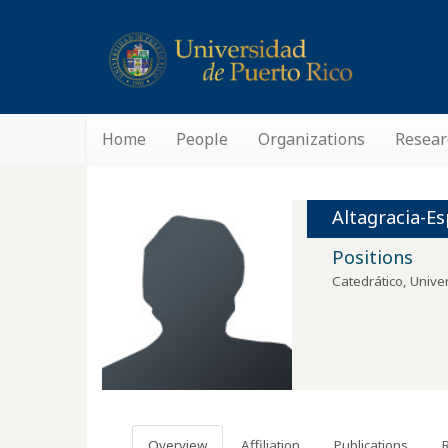
Home
People
Organizations
Resear
Altagracia-Es
Positions
Catedrático
,
Univer
Overview
Affiliation
Publications