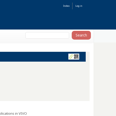
Index
Log in
lications in VIVO