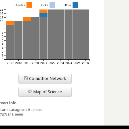
Articles
Books
Other
13
12
11
10
9
8
7
6
5
4
3
2
1
0
2017
2018
2019
2020
2021
2022
2023
2024
2025
2026
Co-author Network
Map of Science
tact Info
carlos.altagracia@upr.edu
(787) 815-0000