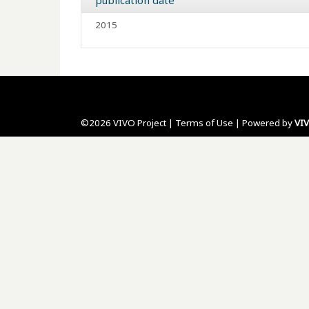
publication date
2015
©2026 VIVO Project |
Terms of Use
| Powered by
VI