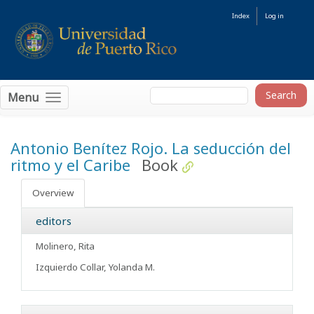
Index
Log in
Menu
Antonio Benítez Rojo. La seducción del
ritmo y el Caribe
Book
Overview
editors
Molinero, Rita
Izquierdo Collar, Yolanda M.