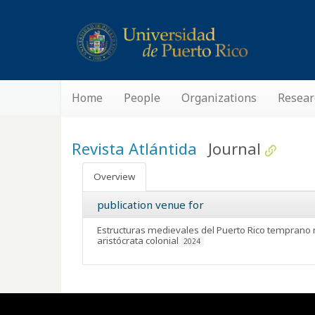
Home
People
Organizations
Resear
Revista Atlántida
Journal
Overview
publication venue for
Estructuras medievales del Puerto Rico temprano m
aristócrata colonial
2024