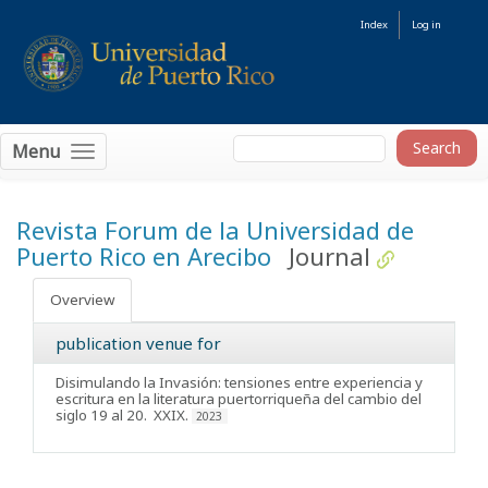
Index
Log in
Menu
Revista Forum de la Universidad de
Puerto Rico en Arecibo
Journal
Overview
publication venue for
Disimulando la Invasión: tensiones entre experiencia y
escritura en la literatura puertorriqueña del cambio del
siglo 19 al 20
. XXIX.
2023