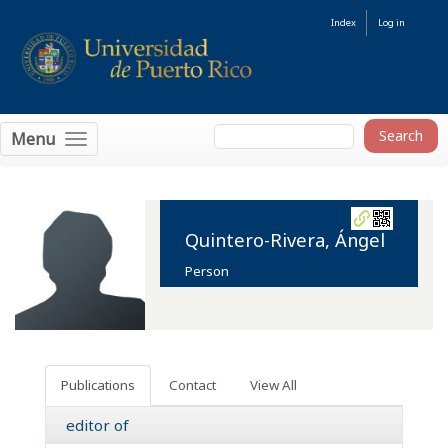
Index
Log in
Menu
Quintero-Rivera, Ángel
Person
Publications
Contact
View All
editor of